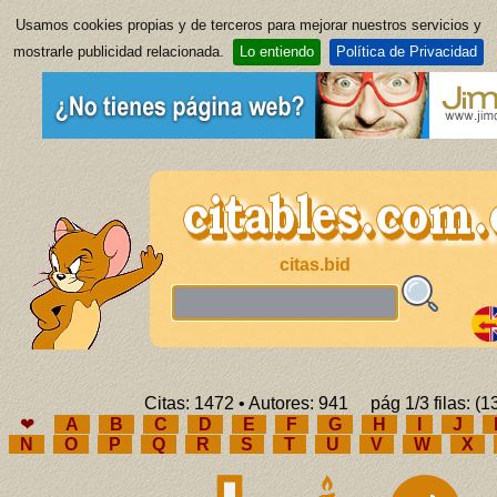
Usamos cookies propias y de terceros para mejorar nuestros servicios y
mostrarle publicidad relacionada.
Lo entiendo
Política de Privacidad
citas.bid
Citas: 1472 • Autores: 941 pág 1/3 filas: (1
❤
A
B
C
D
E
F
G
H
I
J
N
O
P
Q
R
S
T
U
V
W
X