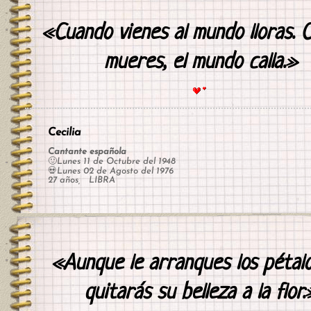
«Cuando vienes al mundo lloras. 
mueres, el mundo calla.»
Cecilia
Cantante española
🙂Lunes 11 de Octubre del 1948
💀Lunes 02 de Agosto del 1976
27 años, LIBRA
«Aunque le arranques los pétalo
quitarás su belleza a la flor.