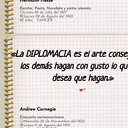
Hermann Hesse
Escritor, Poeta, Novelista y pintor alemán.
🙂Lunes 02 de Julio del 1877
💀Jueves 09 de Agosto del 1962
85 años, CáNCER
«La DIPLOMACIA es el arte conse
los demás hagan con gusto lo qu
desea que hagan.»
Andrew Carnegie
Ensayista norteamericano
🙂Miercoles 25 de Noviembre del 1835
💀Lunes 11 de Agosto del 1919