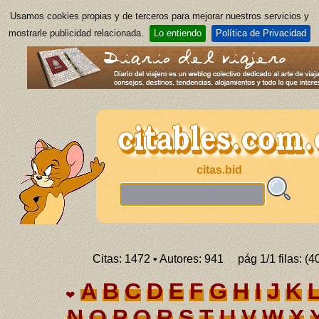
Usamos cookies propias y de terceros para mejorar nuestros servicios y
mostrarle publicidad relacionada.
Lo entiendo
Política de Privacidad
citas.bid
Citas: 1472 • Autores: 941 pág 1/1 filas: (4
A
B
C
D
E
F
G
H
I
J
K
❤
N
O
P
Q
R
S
T
U
V
W
X